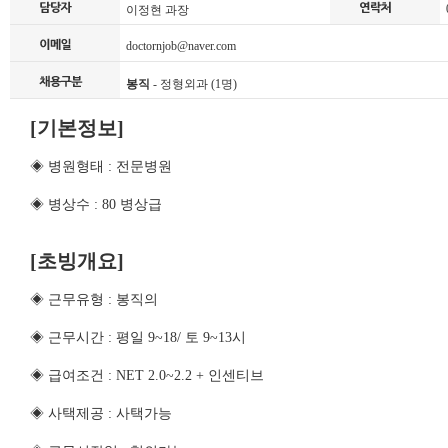
0
이정현 과장
doctornjob@naver.com
봉직
- 정형외과 (1명)
[기본정보]
◈ 병원형태 : 전문병원
◈ 병상수 : 80 병상급
[초빙개요]
◈ 근무유형 : 봉직의
◈ 근무시간 : 평일 9~18/ 토 9~13시
◈ 급여조건 : NET 2.0~2.2 + 인센티브
◈ 사택제공 : 사택가능