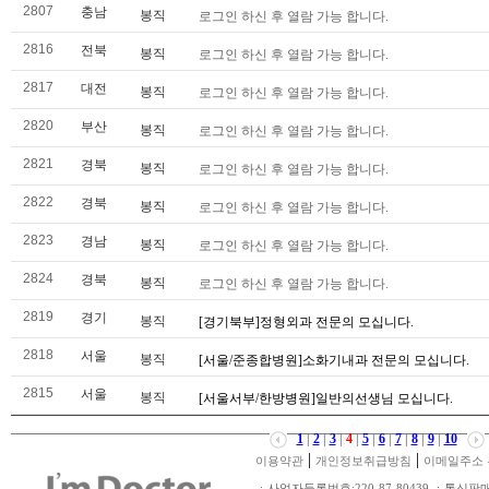
2807
충남
봉직
로그인 하신 후 열람 가능 합니다.
2816
전북
봉직
로그인 하신 후 열람 가능 합니다.
2817
대전
봉직
로그인 하신 후 열람 가능 합니다.
2820
부산
봉직
로그인 하신 후 열람 가능 합니다.
2821
경북
봉직
로그인 하신 후 열람 가능 합니다.
2822
경북
봉직
로그인 하신 후 열람 가능 합니다.
2823
경남
봉직
로그인 하신 후 열람 가능 합니다.
2824
경북
봉직
로그인 하신 후 열람 가능 합니다.
2819
경기
봉직
[경기북부]정형외과 전문의 모십니다.
2818
서울
봉직
[서울/준종합병원]소화기내과 전문의 모십니다.
2815
서울
봉직
[서울서부/한방병원]일반의선생님 모십니다.
1
|
2
|
3
|
4
|
5
|
6
|
7
|
8
|
9
|
10
|
|
이용약관
개인정보취급방침
이메일주소 
ㆍ사업자등록번호:220-87-80439 ㆍ통신판