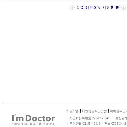
1
|
2
|
3
|
4
|
5
|
6
|
7
|
8
|
9
|
10
|
|
이용약관
개인정보취급방침
이메일주소 
ㆍ사업자등록번호:220-87-80439 ㆍ통신판
ㆍ문의전화:02-554-9416 ㆍ팩스:0303-34