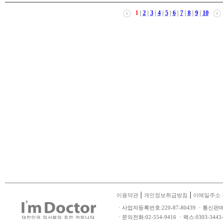
1
|
2
|
3
|
4
|
5
|
6
|
7
|
8
|
9
|
10
|
|
이용약관
개인정보취급방침
이메일주소 
ㆍ사업자등록번호:220-87-80439 ㆍ통신판
ㆍ문의전화:02-554-9416 ㆍ팩스:0303-34