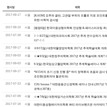
2017-09-17
서울
[KAOM] 요추와 골반, 고관절 부위의 프롤로 치료 포인트
위한 이학적 검사법
2017-09-10
서울
[평점6점] 한국미용성형의학회 안성형 & 페이스리프팅 
2017-07-28
서울
▷▷8/27(일) 대한외과의사회 2017년 추계 연수강좌가 개
다!!◁◁
2017-09-17
서울
※9/17(일) 대한약물영양의학회 2017년 추계학술대회 개최
2017-09-03
서울
☆★9/3(일) 대한정주의학회 2017년 추계 학술대회 개최!!
2017-09-03
서울
9.3(일) 한국임상고혈압학회 2017년 추계학술세미나 개최!
2017-09-17
서울
*8/15까지 조기 신청 진행 중* 하지 정맥류의 초음파 검사 및
조진현(경희의대 혈관외과)
2017-07-23
서울
15차 Session 7 대한응용근신경학회 세미나 안내 (2017년 7월
코엑스307호)
2017-07-09
서울
☆★7/9(일) 대한제암거슨의학회 2017년 추계 학술대회 개
2017-07-16
서울
대한미용성형레이저의학회 쁘띠 라이브핸즈온 아카데미 7월