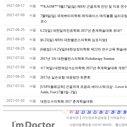
2017-09-17
서울
**KAOM** 9월17일(일) 제8차 근골격계 진단 및 치료 연
2017-07-09
서울
7월9일(일) 국제쁘띠의학회 매직페이스 매직볼륨 실리프
코스
2017-06-25
서울
6.25(일) 대한일차진료학회 2017년 춘계학술대회 초대!!
2017-06-25
서울
§6.25(일) 제9차 대한밸런스의학회 심포지엄§
2017-06-25
서울
[6평점]☆6.25(일)대한성장의학회 제22차 연수교육 학술세
2017-07-01
서울
2017년 3차 대한밸런스의학회 Prolotherapy Seminar
2017-07-09
서울
※7.9(일) 대한제암거슨의학회 2017년 추계학술대회 개최!
2017-06-25
서울
2017년 실손보험 대응방안 토론회
2017-07-01
서울
[USPA월례강좌] 근골격계 초음파 세미나/워크샵 - Lower le
Ankle, Foot (7월1일~2일)
2017-07-02
서울
대한도수의학회 2017 춘계학술대회
21
|
22
|
23
|
24
|
25
|
26
|
27
|
28
|
29
|
30
|
|
이용약관
개인정보취급방침
이메일주소 
ㆍ사업자등록번호:220-87-80439 ㆍ통신판