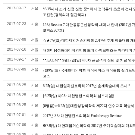
2017-09-17
서울
*8/15까지 조기 신청 진행 중* 하지 정맥류의 초음파 검사 및
조진현(경희의대 혈관외과)
2017-07-23
서울
15차 Session 7 대한응용근신경학회 세미나 안내 (2017년 7월
코엑스307호)
2017-07-09
서울
☆★7/9(일) 대한제암거슨의학회 2017년 추계 학술대회 개
2017-07-16
서울
대한미용성형레이저의학회 쁘띠 라이브핸즈온 아카데미 7월
2017-09-17
서울
**KAOM** 9월17일(일) 제8차 근골격계 진단 및 치료 연
2017-07-09
서울
7월9일(일) 국제쁘띠의학회 매직페이스 매직볼륨 실리프
코스
2017-06-25
서울
6.25(일) 대한일차진료학회 2017년 춘계학술대회 초대!!
2017-06-25
서울
§6.25(일) 제9차 대한밸런스의학회 심포지엄§
2017-06-25
서울
[6평점]☆6.25(일)대한성장의학회 제22차 연수교육 학술세
2017-07-01
서울
2017년 3차 대한밸런스의학회 Prolotherapy Seminar
2017-07-09
서울
※7.9(일) 대한제암거슨의학회 2017년 추계학술대회 개최!
2017-06-25