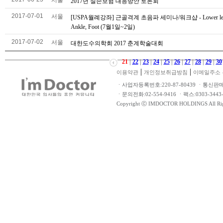
서울
2017년 실손보험 대응방안 토론회
2017-07-01
서울
[USPA월례강좌] 근골격계 초음파 세미나/워크샵 - Lower le
Ankle, Foot (7월1일~2일)
2017-07-02
서울
대한도수의학회 2017 춘계학술대회
21
|
22
|
23
|
24
|
25
|
26
|
27
|
28
|
29
|
30
|
|
이용약관
개인정보취급방침
이메일주소 
ㆍ사업자등록번호:220-87-80439 ㆍ통신판
ㆍ문의전화:02-554-9416 ㆍ팩스:0303-34
Copyright ⓒ IMDOCTOR HOLDINGS All Rig