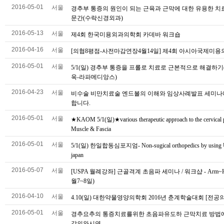
2016-05-01
서울
경추부 통증의 원인이 되는 근육과 근막에 대한 유용한 치
문간(수락신경외과)
2016-05-13
서울
제4회 한국미용외과의학회 카데바 워크숍
2016-04-16
서울
[의협8평점-사전마감연장4월14일] 제4회 아시아국제미
2016-05-01
서울
5/1(일) 경추부 통증을 프롤로 치료로 근본적으로 해결하기
욱-라파메디앙스)
2016-04-23
서울
비수술 비만치료술 엔드볼의 이해와 임상사례발표 세미나
합니다.
2016-05-01
서울
★KAOM 5/1(일)★various therapeutic approach to the cervical 
Muscle & Fascia
2016-05-01
서울
5/1(일) 한일합동심포지엄- Non-sugical orthopedics by using 
japan
2016-05-07
서울
[USPA 월례강좌] 근골격계 초음파 세미나 / 워크샵 - Arm~Ha
월7~8일)
2016-04-10
서울
4.10(일) 대한약물영양의학회 2016년 춘계학술대회 [전공의
2016-05-01
서울
경추요추의 통증치료를위한 초음파유도하 근막치료 방법
강의와시연