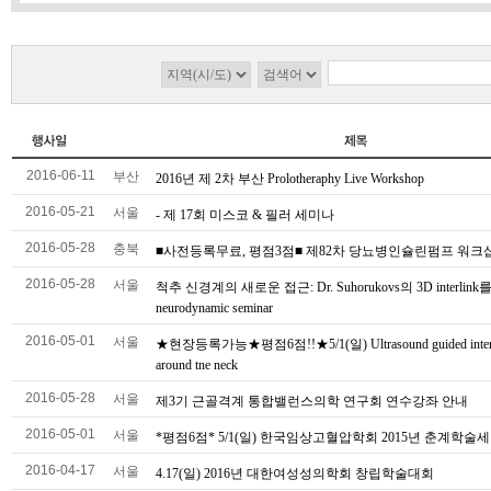
2016-06-11
부산
2016년 제 2차 부산 Prolotheraphy Live Workshop
2016-05-21
서울
- 제 17회 미스코 & 필러 세미나
2016-05-28
충북
■사전등록무료, 평점3점■ 제82차 당뇨병인슐린펌프 워크
2016-05-28
서울
척추 신경계의 새로운 접근: Dr. Suhorukovs의 3D interlin
neurodynamic seminar
2016-05-01
서울
★현장등록가능★평점6점!!★5/1(일) Ultrasound guided interv
around tne neck
2016-05-28
서울
제3기 근골격계 통합밸런스의학 연구회 연수강좌 안내
2016-05-01
서울
*평점6점* 5/1(일) 한국임상고혈압학회 2015년 춘계학술
2016-04-17
서울
4.17(일) 2016년 대한여성성의학회 창립학술대회