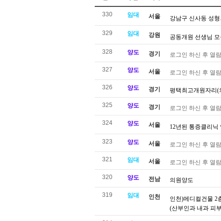
330
임대
서울
강남구 신사동 성형
329
임대
강원
공동개원 선생님 
328
양도
경기
로그인 하신 후 열람
327
양도
서울
로그인 하신 후 열람
326
양도
경기
평택최고개원자리(
325
양도
경기
로그인 하신 후 열람
324
양도
서울
12년된 통증클리닉 
323
양도
서울
로그인 하신 후 열람
321
임대
서울
로그인 하신 후 열람
320
양도
전남
의원양도
319
임대
인천
인천)메디컬건물 2
(산부인과 내과 피