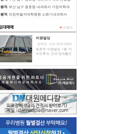
을 정중하게 모십니다.
봉직
부산 남구 용호동 내과에서 가정의학과
선생님을 정중하게 모십니다.
봉직
의정부을지대학병원 소화기내과에서
2024년 전임의 선생님을 모집합니다.
비원빌딩
연락처 : 010-5836-8803
등촌역 비원빌딩 1층 이
비인후과, 안과 임대물건