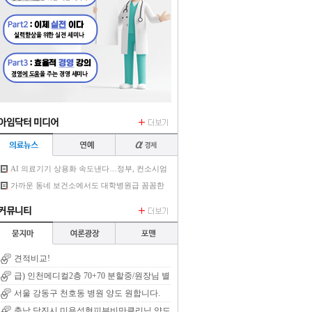
AI 의료기기 상용화 속도낸다…정부, 컨소시엄
6곳 선정
가까운 동네 보건소에서도 대학병원급 꼼꼼한
AI 진료 가능해진다
견적비교!
급) 인천메디컬2층 70+70 분할중/원장님 별
세로 양도/권리금X 렌트프리
서울 강동구 천호동 병원 양도 원합니다.
충남 당진시 미용성형피부비만클리닉 양도