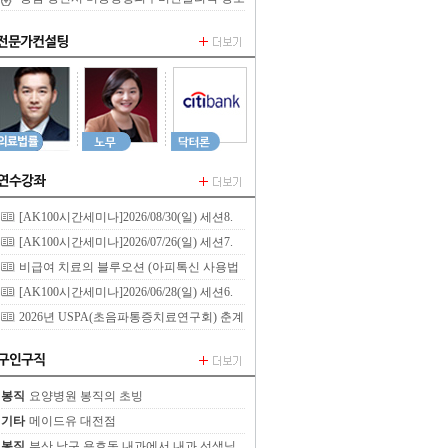
합니다
[AK100시간세미나]2026/08/30(일) 세션8.
기능신경학
[AK100시간세미나]2026/07/26(일) 세션7.
곰팡이 감염과 전신 통증의 상관관계 및 Cranial
비급여 치료의 블루오션 (아피톡신 사용법
Fault의 임상적 실전 적용
노하우 공개)
[AK100시간세미나]2026/06/28(일) 세션6.
족부 도수치료와 족부의 주사치료
2026년 USPA(초음파통증치료연구회) 춘계
연수강좌 [5평점]
봉직
요양병원 봉직의 초빙
기타
메이드유 대전점
봉직
부산 남구 용호동 내과에서 내과 선생님