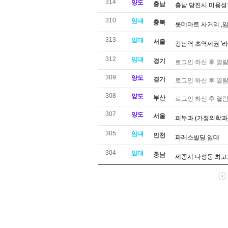
314
양도
충남
충남 당진시 미용
310
임대
충북
롯데마트 사거리 ,
313
임대
서울
강남역 초역세권 '라
312
임대
경기
로그인 하신 후 열람
309
양도
경기
로그인 하신 후 열람
308
양도
부산
로그인 하신 후 열람
307
양도
서울
피부과 (가정의학과
305
임대
인천
파레스빌딩 임대
304
임대
충남
세종시 나성동 최고