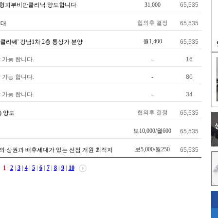
성형피부비만클리닉 양도합니다
31,000
65,535
협의후 결정
임대
65,535
월1,400
클라쎄' 강남1차 2층 통상가 분양
65,535
 가능 합니다.
-
16
 가능 합니다.
-
80
 가능 합니다.
-
34
협의후 결정
) 양도
65,535
보10,000/월600
65,535
보5,000/월250
의 상권과 배후세대가 있는 선점 개원 최적지
65,535
1
|
2
|
3
|
4
|
5
|
6
|
7
|
8
|
9
|
10