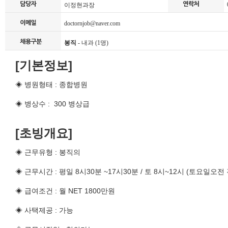
0
이정현과장
doctornjob@naver.com
봉직
- 내과 (1명)
[기본정보]
◈ 병원형태 : 종합병원
◈ 병상수 : 300 병상급
[초빙개요]
◈ 근무유형 : 봉직의
◈ 근무시간 : 평일 8시30분 ~17시30분 / 토 8시~12시 (토요일오전
◈ 급여조건 : 월 NET 1800만원
◈ 사택제공 : 가능