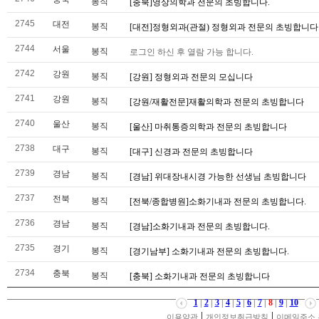
봉직
[충북]영상의학과 전문의 초빙합니다.
2745
대전
봉직
[대전]정형외과(관절) 정형외과 전문의 초빙합니다
2744
서울
봉직
로그인 하신 후 열람 가능 합니다.
2742
강원
봉직
[강원] 정형외과 전문의 모십니다
2741
강원
봉직
[강원/재활전문]재활의학과 전문의 초빙합니다
2740
울산
봉직
[울산] 마취통증의학과 전문의 초빙합니다
2738
대구
봉직
[대구] 신경과 전문의 초빙합니다
2739
경남
봉직
[경남] 위대장내시경 가능한 선생님 초빙합니다
2737
전북
봉직
[전북/종합병원]소화기내과 전문의 초빙합니다.
2736
경남
봉직
[경남]소화기내과 전문의 초빙합니다.
2735
경기
봉직
[경기남부] 소화기내과 전문의 초빙합니다.
2734
충북
봉직
[충북] 소화기내과 전문의 초빙합니다
1
|
2
|
3
|
4
|
5
|
6
|
7
|
8
|
9
|
10
|
|
이용약관
개인정보취급방침
이메일주소 