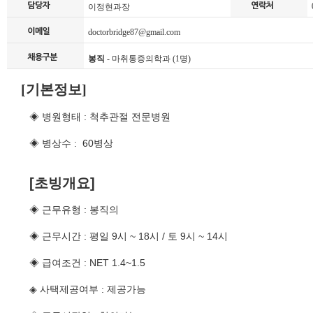
0
이정현과장
doctorbridge87@gmail.com
봉직
- 마취통증의학과 (1명)
[기본정보]
◈ 병원형태 : 척추관절 전문병원
◈ 병상수 : 60병상
[초빙개요]
◈ 근무유형 : 봉직의
◈ 근무시간 : 평일 9시 ~ 18시 / 토 9시 ~ 14시
◈ 급여조건 : NET 1.4~1.5
◈ 사택제공여부 : 제공가능