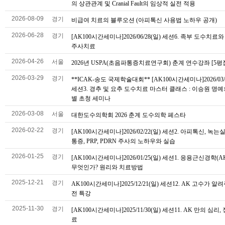
의 상관관계 및 Cranial Fault의 임상적 실전 적용
2026-08-09
경기
비급여 치료의 블루오션 (아피톡신 사용법 노하우 공개)
2026-06-28
경기
[AK100시간세미나]2026/06/28(일) 세션6. 족부 도수치료
주사치료
2026-04-26
서울
2026년 USPA(초음파통증치료연구회) 춘계 연수강좌 [5평
2026-03-29
경기
**ICAK-송도 국제학술대회** [AK100시간세미나]2026/03/
세션3. 경추 및 요추 도수치료 마스터 클래스 : 이승원 명예
별 초청 세미나
2026-03-08
서울
대한도수의학회 2026 춘계 도수의학 페스타
2026-02-22
경기
[AK100시간세미나]2026/02/22(일) 세션2. 아피톡신, 녹는
통증, PRP, PDRN 주사의 노하우와 실습
2026-01-25
경기
[AK100시간세미나]2026/01/25(일) 세션1. 응용근신경학(
무엇인가? 원리와 치료방법
2025-12-21
경기
AK100시간세미나]2025/12/21(일) 세션12. AK 고수가 알
전 특강
2025-11-30
경기
[AK100시간세미나]2025/11/30(일) 세션11. AK 만의 심리
료