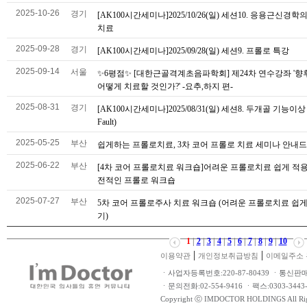
2025-10-26
경기
[AK100시간세미나]2025/10/26(일) 세션10. 응용근신경학
치료
2025-09-28
경기
[AK100시간세미나]2025/09/28(일) 세션9. 프롤로 특강
2025-09-14
서울
✨6평점✨ [대한근골격계초음파학회] 제24차 연수강좌 '향후 
어떻게 치료할 것인가?' -요추,하지 편-
2025-08-31
경기
[AK100시간세미나]2025/08/31(일) 세션8. 두개골 기능이상 (C
Fault)
2025-05-25
부산
쉽게하는 프롤로치료, 3차 코어 프롤로 치료 세미나 안내
2025-06-22
부산
[4차 코어 프롤로치료 워크숍]어려운 프롤로치료 쉽게 적
전적인 프롤로 워크숍
2025-07-27
부산
5차 코어 프롤로주사 치료 워크숍 (어려운 프롤로치료 쉽
기)
1
|
2
|
3
|
4
|
5
|
6
|
7
|
8
|
9
|
10
|
|
이용약관
개인정보취급방침
이메일주소 
ㆍ사업자등록번호:220-87-80439 ㆍ통신판
ㆍ문의전화:02-554-9416 ㆍ팩스:0303-34
Copyright ⓒ IMDOCTOR HOLDINGS All Rig