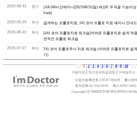
2025-08-31
경기
[AK100시간세미나]2025/08/31(일) 세션8. 두개골 기능이상 (C
Fault)
2025-05-25
부산
쉽게하는 프롤로치료, 3차 코어 프롤로 치료 세미나 안내
2025-06-22
부산
[4차 코어 프롤로치료 워크숍]어려운 프롤로치료 쉽게 적
전적인 프롤로 워크숍
2025-07-27
부산
5차 코어 프롤로주사 치료 워크숍 (어려운 프롤로치료 쉽
기)
1
|
2
|
3
|
4
|
5
|
6
|
7
|
8
|
9
|
10
|
|
이용약관
개인정보취급방침
이메일주소 
ㆍ사업자등록번호:220-87-80439 ㆍ통신판
ㆍ문의전화:02-554-9416 ㆍ팩스:0303-34
Copyright ⓒ IMDOCTOR HOLDINGS All Rig