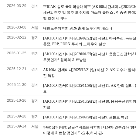
2026-03-29
경기
**ICAK-송도 국제학술대회** [AK100시간세미나]2026/03/
세션3. 경추 및 요추 도수치료 마스터 클래스 : 이승원 명예
별 초청 세미나
2026-03-08
서울
대한도수의학회 2026 춘계 도수의학 페스타
2026-02-22
경기
[AK100시간세미나]2026/02/22(일) 세션2. 아피톡신, 녹는
통증, PRP, PDRN 주사의 노하우와 실습
2026-01-25
경기
[AK100시간세미나]2026/01/25(일) 세션1. 응용근신경학(
무엇인가? 원리와 치료방법
2025-12-21
경기
AK100시간세미나]2025/12/21(일) 세션12. AK 고수가 알
전 특강
2025-11-30
경기
[AK100시간세미나]2025/11/30(일) 세션11. AK 만의 심리
료
2025-10-26
경기
[AK100시간세미나]2025/10/26(일) 세션10. 응용근신경학
치료
2025-09-28
경기
[AK100시간세미나]2025/09/28(일) 세션9. 프롤로 특강
2025-09-14
서울
✨6평점✨ [대한근골격계초음파학회] 제24차 연수강좌 '향후 
어떻게 치료할 것인가?' -요추,하지 편-