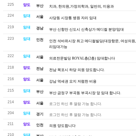
225
양도
부산
치과, 한의원,가정의학과, 일반의, 미용과
224
임대
서울
사당동 시장통 병원 자리 임대
219
임대
경남
부산 신항만 신도시 신축상가 메디컬 분양/임대
223
임대
인천
인천 석바위시장 최고 메디컬빌딩(대장항문, 여성의원, 
리임대가능
222
임대
서울
의료전문빌딩 ROYAL층(2층) 임대합니다
218
양도
전남
전남 목포시 하당 의원 양도합니다.
216
양도
서울
강남 역세권 요지 저렴한 비용
215
임대
부산
부산 금정구 부곡동 부곡시장 앞 임대 합니다.
214
양도
서울
로그인 하신 후 열람 가능 합니다.
204
임대
경기
로그인 하신 후 열람 가능 합니다.
211
양도
인천
의원 양도합니다
210
임대