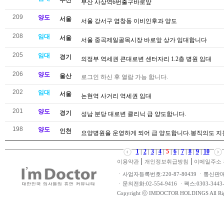
부산
부산 사상역6번출구바로앞
209
양도
서울
서울 강서구 염창동 이비인후과 양도
208
임대
서울
서울 중곡제일골목시장 바로앞 상가 임대합니다
205
임대
경기
의정부 역세권 큰대로변 센터자리 1.2층 병원 임대
206
양도
울산
로그인 하신 후 열람 가능 합니다.
202
임대
서울
논현역 사거리 역세권 임대
201
양도
경기
성남 분당 대로변 클리닉 급 양도합니다.
198
양도
인천
요양병원을 운영하게 되어 급 양도합니다.봉직의도 지
1
|
2
|
3
|
4
|
5
|
6
|
7
|
8
|
9
|
10
|
|
이용약관
개인정보취급방침
이메일주소 
ㆍ사업자등록번호:220-87-80439 ㆍ통신판
ㆍ문의전화:02-554-9416 ㆍ팩스:0303-34
Copyright ⓒ IMDOCTOR HOLDINGS All Rig