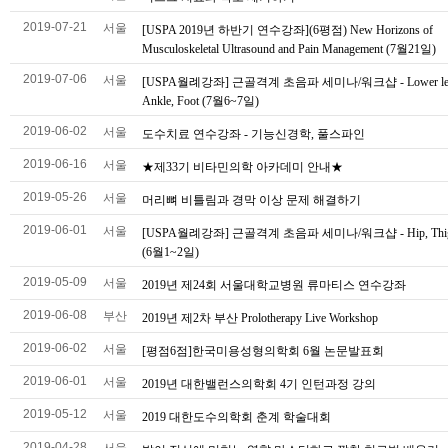
2019-07-21
서울
[USPA 2019년 하반기 연수강좌](6평점) New Horizons of
Musculoskeletal Ultrasound and Pain Management (7월21일)
2019-07-06
서울
[USPA월례강좌] 근골격계 초음파 세미나/워크샵 - Lower le
Ankle, Foot (7월6~7일)
2019-06-02
서울
도수치료 연수강좌 - 기능신경학, 풀스파인
2019-06-16
서울
★제33기 비타민의학 아카데미 안내★
2019-05-26
서울
머리뼈 비틀림과 경막 이상 문제 해결하기
2019-06-01
서울
[USPA월례강좌] 근골격계 초음파 세미나/워크샵 - Hip, Thigh
(6월1~2일)
2019-05-09
서울
2019년 제24회 서울대학교병원 류마티스 연수강좌
2019-06-08
부산
2019년 제2차 부산 Prolotherapy Live Workshop
2019-06-02
서울
[평점6점]한국미용성형의학회 6월 논문발표회
2019-06-01
서울
2019년 대한밸런스의학회 4기 인턴과정 강의
2019-05-12
서울
2019 대한도수의학회 춘계 학술대회
2019-04-28