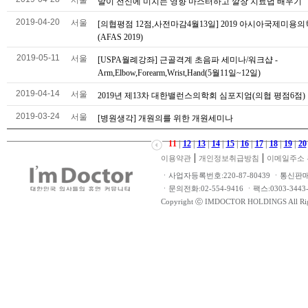
서울
발이 전신에 미치는 영향 마스터하고 깔창 치료법 배우기
2019-04-20
서울
[의협평점 12점,사전마감4월13일] 2019 아시아국제미용
(AFAS 2019)
2019-05-11
서울
[USPA월례강좌] 근골격계 초음파 세미나/워크샵 -
Arm,Elbow,Forearm,Wrist,Hand(5월11일~12일)
2019-04-14
서울
2019년 제13차 대한밸런스의학회 심포지엄(의협 평점6점)
2019-03-24
서울
[병원생각] 개원의를 위한 개원세미나
11
|
12
|
13
|
14
|
15
|
16
|
17
|
18
|
19
|
20
|
|
이용약관
개인정보취급방침
이메일주소 
ㆍ사업자등록번호:220-87-80439 ㆍ통신판
ㆍ문의전화:02-554-9416 ㆍ팩스:0303-34
Copyright ⓒ IMDOCTOR HOLDINGS All Rig