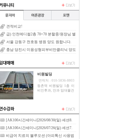
견적비교!
급) 인천메디컬2층 70+70 분할중/원장님 별
세로 양도/권리금X 렌트프리
서울 강동구 천호동 병원 양도 원합니다.
충남 당진시 미용성형피부비만클리닉 양도
합니다
비원빌딩
연락처 : 010-5836-8803
등촌역 비원빌딩 1층 이
비인후과, 안과 임대물건
[AK100시간세미나]2026/08/30(일) 세션8.
기능신경학
[AK100시간세미나]2026/07/26(일) 세션7.
곰팡이 감염과 전신 통증의 상관관계 및 Cranial
비급여 치료의 블루오션 (아피톡신 사용법