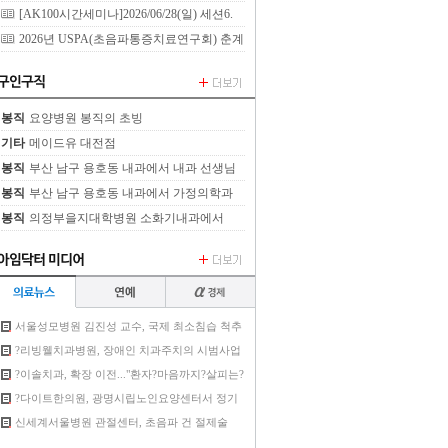
Fault의 임상적 실전 적용
노하우 공개)
[AK100시간세미나]2026/06/28(일) 세션6.
족부 도수치료와 족부의 주사치료
2026년 USPA(초음파통증치료연구회) 춘계
연수강좌 [5평점]
봉직
요양병원 봉직의 초빙
기타
메이드유 대전점
봉직
부산 남구 용호동 내과에서 내과 선생님
을 정중하게 모십니다.
봉직
부산 남구 용호동 내과에서 가정의학과
선생님을 정중하게 모십니다.
봉직
의정부을지대학병원 소화기내과에서
2024년 전임의 선생님을 모집합니다.
서울성모병원 김진성 교수, 국제 최소침습 척추
수술 교과서 공동 편집 참여
?리빙웰치과병원, 장애인 치과주치의 시범사업
참여 의료기관 선정
?이솔치과, 확장 이전..."환자?마음까지?살피는?
진료 목표"
?다이트한의원, 광명시립노인요양센터서 정기
의료봉사…“2년째 이어지는 따뜻한 한의학 나눔”
신세계서울병원 관절센터, 초음파 건 절제술
‘테넥스’ 공식 연구병원 지정