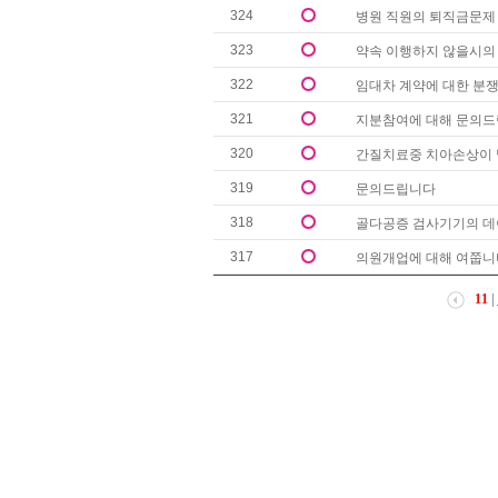
324
병원 직원의 퇴직금문제
323
약속 이행하지 않을시의
322
임대차 계약에 대한 분
321
지분참여에 대해 문의드
320
간질치료중 치아손상이 
319
문의드립니다
318
골다공증 검사기기의 데이
317
의원개업에 대해 여쭙니
11
|