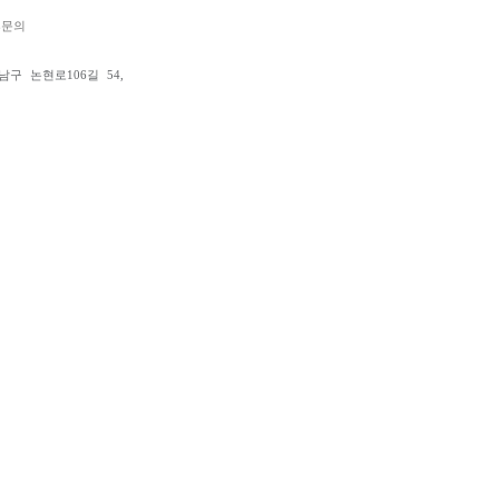
휴문의
강남구 논현로106길 54,