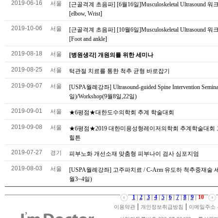
2019-06-16
서울
[근골격계 초음파] [6월16일]Musculoskeletal Ultrasound
[elbow, Wrist]
2019-10-06
서울
[근골격계 초음파] [10월6일]Musculoskeletal Ultrasound
[Foot and ankle]
2019-08-18
서울
[병원생각] 개원의를 위한 세미나
2019-08-25
서울
턱관절 치료를 통한 척추 균형 바로잡기
2019-09-07
서울
[USPA월례강좌] Ultrasound-guided Spine Intervention Semin
일)/Workshop(9월8일,22일)
2019-09-01
서울
★6평점★대한도수의학회 추계 학술대회
2019-09-08
서울
★6평점★2019 대한미용성형레이저의학회 추계학술대회
힐튼
2019-07-27
경기
피부노화 개선소재 맞춤형 피부나이 검사 심포지엄
2019-08-03
서울
[USPA월례강좌] 고주파치료 / C-Arm 유도하 척추중재술 세
월3~4일)
1
|
2
|
3
|
4
|
5
|
6
|
7
|
8
|
9
|
10
|
|
이용약관
개인정보취급방침
이메일주소 