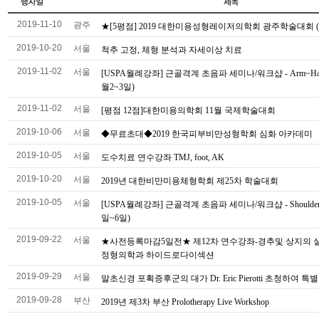
2019-11-10
광주
★[5평점] 2019 대한미용성형레이저의학회 광주학술대회 (11
2019-10-20
서울
척추 고정, 체형 분석과 자세이상 치료
2019-11-02
서울
[USPA월례강좌] 근골격계 초음파 세미나/워크샵 - Arm~Han
월2~3일)
2019-11-02
서울
[평점 12점]대한미용의학회 11월 국제학술대회
2019-10-06
서울
◆무료초대◆2019 한국피부비만성형학회 심화 아카데미
2019-10-05
서울
도수치료 연수강좌 TMJ, foot, AK
2019-10-20
서울
2019년 대한비만미용체형학회 제25차 학술대회
2019-10-05
서울
[USPA월례강좌] 근골격계 초음파 세미나/워크샵 - Shoulder 
일~6일)
2019-09-22
서울
★사전등록마감5일전★ 제12차 연수강좌-경추및 상지의 
정형의학과 하이드로다이섹션
2019-09-29
서울
말초신경 포획증후군의 대가 Dr. Eric Pierotti 초청하여 특
2019-09-28
부산
2019년 제3차 부산 Prolotherapy Live Workshop