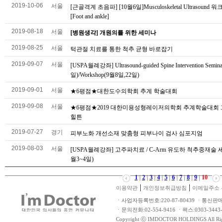
2019-10-06
서울
[근골격계 초음파] [10월6일]Musculoskeletal Ultrasound
[Foot and ankle]
2019-08-18
서울
[병원생각] 개원의를 위한 세미나
2019-08-25
서울
턱관절 치료를 통한 척추 균형 바로잡기
2019-09-07
서울
[USPA월례강좌] Ultrasound-guided Spine Intervention Semin
일)/Workshop(9월8일,22일)
2019-09-01
서울
★6평점★대한도수의학회 추계 학술대회
2019-09-08
서울
★6평점★2019 대한미용성형레이저의학회 추계학술대회
힐튼
2019-07-27
경기
피부노화 개선소재 맞춤형 피부나이 검사 심포지엄
2019-08-03
서울
[USPA월례강좌] 고주파치료 / C-Arm 유도하 척추중재술 세
월3~4일)
1
|
2
|
3
|
4
|
5
|
6
|
7
|
8
|
9
|
10
|
|
이용약관
개인정보취급방침
이메일주소 
ㆍ사업자등록번호:220-87-80439 ㆍ통신판
ㆍ문의전화:02-554-9416 ㆍ팩스:0303-34
Copyright ⓒ IMDOCTOR HOLDINGS All Rig