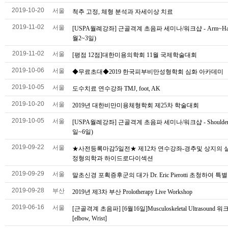
2019-10-20
서울
척추 고정, 체형 분석과 자세이상 치료
2019-11-02
서울
[USPA월례강좌] 근골격계 초음파 세미나/워크샵 - Arm~Han
월2~3일)
2019-11-02
서울
[평점 12점]대한미용의학회 11월 국제학술대회
2019-10-06
서울
◆무료초대◆2019 한국피부비만성형학회 심화 아카데미
2019-10-05
서울
도수치료 연수강좌 TMJ, foot, AK
2019-10-20
서울
2019년 대한비만미용체형학회 제25차 학술대회
2019-10-05
서울
[USPA월례강좌] 근골격계 초음파 세미나/워크샵 - Shoulder 
일~6일)
2019-09-22
서울
★사전등록마감5일전★ 제12차 연수강좌-경추및 상지의 
정형의학과 하이드로다이섹션
2019-09-29
서울
말초신경 포획증후군의 대가 Dr. Eric Pierotti 초청하여 특
2019-09-28
부산
2019년 제3차 부산 Prolotherapy Live Workshop
2019-06-16
서울
[근골격계 초음파] [6월16일]Musculoskeletal Ultrasound
[elbow, Wrist]