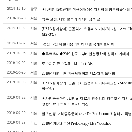
2019-11-10
광주
★[5평점] 2019 대한미용성형레이저의학회 광주학술대회 (11
2019-10-20
서울
척추 고정, 체형 분석과 자세이상 치료
2019-11-02
서울
[USPA월례강좌] 근골격계 초음파 세미나/워크샵 - Arm~Han
월2~3일)
2019-11-02
서울
[평점 12점]대한미용의학회 11월 국제학술대회
2019-10-06
서울
◆무료초대◆2019 한국피부비만성형학회 심화 아카데미
2019-10-05
서울
도수치료 연수강좌 TMJ, foot, AK
2019-10-20
서울
2019년 대한비만미용체형학회 제25차 학술대회
2019-10-05
서울
[USPA월례강좌] 근골격계 초음파 세미나/워크샵 - Shoulder 
일~6일)
2019-09-22
서울
★사전등록마감5일전★ 제12차 연수강좌-경추및 상지의 
정형의학과 하이드로다이섹션
2019-09-29
서울
말초신경 포획증후군의 대가 Dr. Eric Pierotti 초청하여 특
2019-09-28
부산
2019년 제3차 부산 Prolotherapy Live Workshop