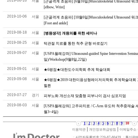
2019-06-16
서울
[근골격계 초음파] [6월16일]Musculoskeletal Ultrasound
[elbow, Wrist]
2019-10-06
서울
[근골격계 초음파] [10월6일]Musculoskeletal Ultrasound
[Foot and ankle]
2019-08-18
서울
[병원생각] 개원의를 위한 세미나
2019-08-25
서울
턱관절 치료를 통한 척추 균형 바로잡기
2019-09-07
서울
[USPA월례강좌] Ultrasound-guided Spine Intervention Semin
일)/Workshop(9월8일,22일)
2019-09-01
서울
★6평점★대한도수의학회 추계 학술대회
2019-09-08
서울
★6평점★2019 대한미용성형레이저의학회 추계학술대회
힐튼
2019-07-27
경기
피부노화 개선소재 맞춤형 피부나이 검사 심포지엄
2019-08-03
서울
[USPA월례강좌] 고주파치료 / C-Arm 유도하 척추중재술 세
월3~4일)
1
|
2
|
3
|
4
|
5
|
6
|
7
|
8
|
9
|
10
|
|
이용약관
개인정보취급방침
이메일주소 
ㆍ사업자등록번호:220-87-80439 ㆍ통신판