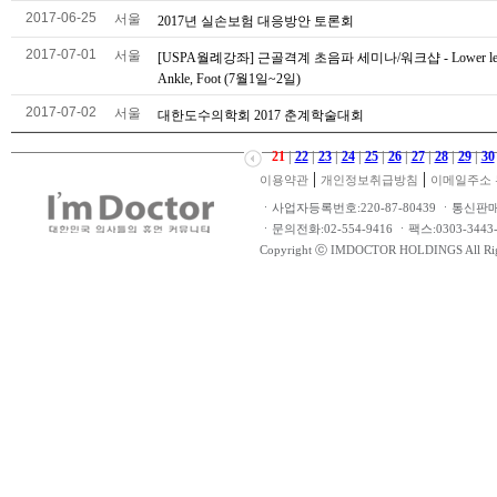
2017-06-25
서울
2017년 실손보험 대응방안 토론회
2017-07-01
서울
[USPA월례강좌] 근골격계 초음파 세미나/워크샵 - Lower le
Ankle, Foot (7월1일~2일)
2017-07-02
서울
대한도수의학회 2017 춘계학술대회
21
|
22
|
23
|
24
|
25
|
26
|
27
|
28
|
29
|
30
|
|
이용약관
개인정보취급방침
이메일주소 
ㆍ사업자등록번호:220-87-80439 ㆍ통신판
ㆍ문의전화:02-554-9416 ㆍ팩스:0303-34
Copyright ⓒ IMDOCTOR HOLDINGS All Rig