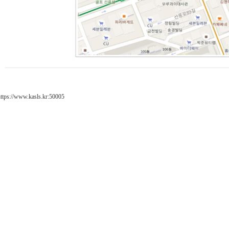
https://www.kasls.kr:50005