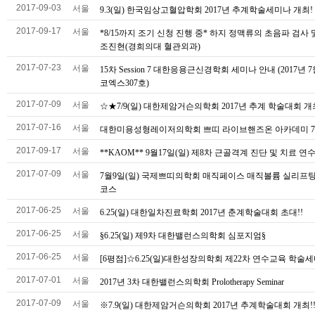
2017-09-03
서울
9.3(일) 한국임상고혈압학회 2017년 추계학술세미나 개최!
2017-09-17
서울
*8/15까지 조기 신청 진행 중* 하지 정맥류의 초음파 검사 및
조진현(경희의대 혈관외과)
2017-07-23
서울
15차 Session 7 대한응용근신경학회 세미나 안내 (2017년 7월
코엑스307호)
2017-07-09
서울
☆★7/9(일) 대한제암거슨의학회 2017년 추계 학술대회 개
2017-07-16
서울
대한미용성형레이저의학회 쁘띠 라이브핸즈온 아카데미 7월
2017-09-17
서울
**KAOM** 9월17일(일) 제8차 근골격계 진단 및 치료 연
2017-07-09
서울
7월9일(일) 국제쁘띠의학회 매직페이스 매직볼륨 실리프
코스
2017-06-25
서울
6.25(일) 대한일차진료학회 2017년 춘계학술대회 초대!!
2017-06-25
서울
§6.25(일) 제9차 대한밸런스의학회 심포지엄§
2017-06-25
서울
[6평점]☆6.25(일)대한성장의학회 제22차 연수교육 학술세
2017-07-01
서울
2017년 3차 대한밸런스의학회 Prolotherapy Seminar
2017-07-09
서울
※7.9(일) 대한제암거슨의학회 2017년 추계학술대회 개최!