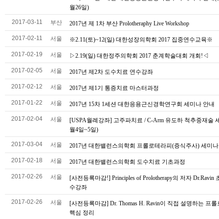
월26일)
2017-03-11
부산
2017년 제 1차 부산 Prolotheraphy Live Workshop
2017-02-11
서울
※2.11(토)~12(일) 대한성장의학회 2017 집중연수교육※
2017-02-19
서울
▷2.19(일) 대한정주의학회 2017 춘계학술대회 개회!◁
2017-02-05
서울
2017년 제2차 도수치료 연수강좌
2017-02-12
서울
2017년 제1기 통증치료 마스터과정
2017-01-22
서울
2017년 15차 1세션 대한응용근신경학연구회 세미나 안내
2017-02-04
서울
[USPA월례강좌] 고주파치료 / C-Arm 유도하 척추중재술 세
월4일~5일)
2017-03-04
서울
2017년 대한밸런스의학회 프롤로테라피(증식주사) 세미나
2017-02-18
서울
2017년 대한밸런스의학회 도수치료 기초과정
2017-02-26
서울
[사전등록마감!] Principles of Prolotherapy의 저자 Dr.Ravi
수강좌
2017-02-26
서울
[사전등록마감] Dr. Thomas H. Ravin이 직접 설명하는 프
핵심 정리