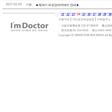
2017-02-05
서울
★제24기 리오단아카데미 안내★
21
|
22
|
23
|
24
|
25
|
26
|
27
|
28
|
29
|
30
|
|
이용약관
개인정보취급방침
이메일주소 
ㆍ사업자등록번호:220-87-80439 ㆍ통신판
ㆍ문의전화:02-554-9416 ㆍ팩스:0303-34
Copyright ⓒ IMDOCTOR HOLDINGS All Rig