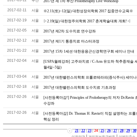
부산
2017년 제 1차 부산 Prolotheraphy Live Workshop
2017-02-11
서울
※2.11(토)~12(일) 대한성장의학회 2017 집중연수교육※
2017-02-19
서울
▷2.19(일) 대한정주의학회 2017 춘계학술대회 개회!◁
2017-02-05
서울
2017년 제2차 도수치료 연수강좌
2017-02-12
서울
2017년 제1기 통증치료 마스터과정
2017-01-22
서울
2017년 15차 1세션 대한응용근신경학연구회 세미나 안내
2017-02-04
서울
[USPA월례강좌] 고주파치료 / C-Arm 유도하 척추중재술 세
월4일~5일)
2017-03-04
서울
2017년 대한밸런스의학회 프롤로테라피(증식주사) 세미나
2017-02-18
서울
2017년 대한밸런스의학회 도수치료 기초과정
2017-02-26
서울
[사전등록마감!] Principles of Prolotherapy의 저자 Dr.Ravi
수강좌
2017-02-26
서울
[사전등록마감] Dr. Thomas H. Ravin이 직접 설명하는 프
핵심 정리
21
|
22
|
23
|
24
|
25
|
26
|
27
|
28
|
29
|
30
|
|
이용약관
개인정보취급방침
이메일주소 