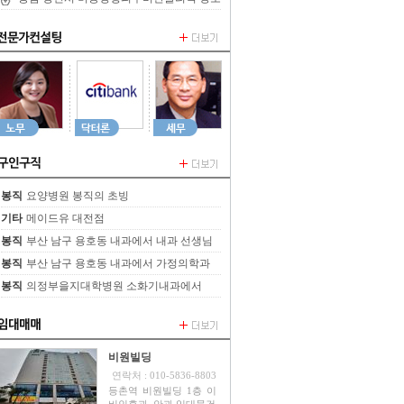
합니다
봉직
요양병원 봉직의 초빙
기타
메이드유 대전점
봉직
부산 남구 용호동 내과에서 내과 선생님
을 정중하게 모십니다.
봉직
부산 남구 용호동 내과에서 가정의학과
선생님을 정중하게 모십니다.
봉직
의정부을지대학병원 소화기내과에서
2024년 전임의 선생님을 모집합니다.
비원빌딩
연락처 : 010-5836-8803
등촌역 비원빌딩 1층 이