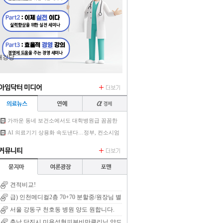
대강당
가까운 동네 보건소에서도 대학병원급 꼼꼼한
AI 진료 가능해진다
AI 의료기기 상용화 속도낸다…정부, 컨소시엄
6곳 선정
견적비교!
급) 인천메디컬2층 70+70 분할중/원장님 별
세로 양도/권리금X 렌트프리
서울 강동구 천호동 병원 양도 원합니다.
충남 당진시 미용성형피부비만클리닉 양도