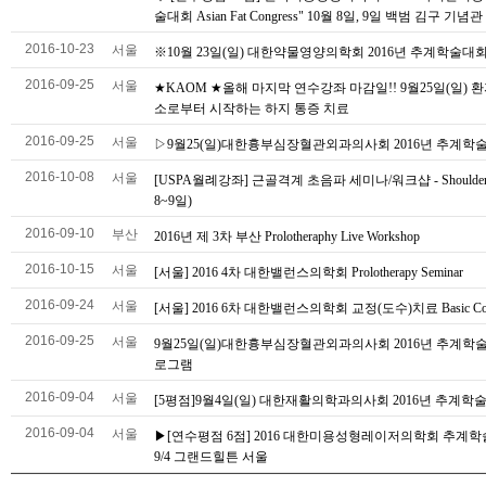
술대회 Asian Fat Congress" 10월 8일, 9일 백범 김구 기념관
2016-10-23
서울
※10월 23일(일) 대한약물영양의학회 2016년 추계학술대
2016-09-25
서울
★KAOM ★올해 마지막 연수강좌 마감일!! 9월25일(일) 
소로부터 시작하는 하지 통증 치료
2016-09-25
서울
▷9월25(일)대한흉부심장혈관외과의사회 2016년 추계학
2016-10-08
서울
[USPA월례강좌] 근골격계 초음파 세미나/워크샵 - Shoulder
8~9일)
2016-09-10
부산
2016년 제 3차 부산 Prolotheraphy Live Workshop
2016-10-15
서울
[서울] 2016 4차 대한밸런스의학회 Prolotherapy Seminar
2016-09-24
서울
[서울] 2016 6차 대한밸런스의학회 교정(도수)치료 Basic Cou
2016-09-25
서울
9월25일(일)대한흉부심장혈관외과의사회 2016년 추계학
로그램
2016-09-04
서울
[5평점]9월4일(일) 대한재활의학과의사회 2016년 추계학
2016-09-04
서울
▶[연수평점 6점] 2016 대한미용성형레이저의학회 추계
9/4 그랜드힐튼 서울