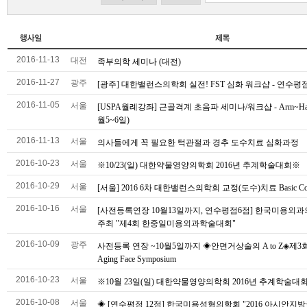
2016-11-13
대전
족부의학 세미나 (대전)
2016-11-27
광주
[광주] 대한밸런스의학회 실전! FST 심화 워크샵 - 연수평
2016-11-05
서울
[USPA월례강좌] 근골격계 초음파 세미나/워크샵 - Arm~Han
월5~6일)
2016-11-13
서울
의사들에게 꼭 필요한 턱관절과 경추 도수치료 심화과정
2016-10-23
서울
※10/23(일) 대한약물영양의학회 2016년 추계학술대회※
2016-10-29
서울
[서울] 2016 6차 대한밸런스의학회 교정(도수)치료 Basic Cou
2016-10-16
서울
[사전등록연장 10월13일까지, 연수평점6점] 한국미용외
주최 "제4회 한중일미용외과학술대회"
2016-10-09
광주
사전등록 연장 ~10월5일까지 ◈안면거상술의 A to Z◈제3
Aging Face Symposium
2016-10-23
서울
※10월 23일(일) 대한약물영양의학회 2016년 추계학술대
2016-10-08
서울
◈ [연수평점 12점] 한국미용성형의학회 "2016 아시안지