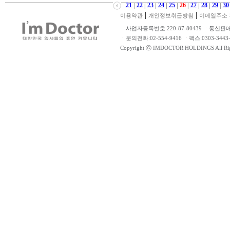
21
|
22
|
23
|
24
|
25
|
26
|
27
|
28
|
29
|
30
|
|
이용약관
개인정보취급방침
이메일주소 
ㆍ사업자등록번호:220-87-80439 ㆍ통신판
ㆍ문의전화:02-554-9416 ㆍ팩스:0303-34
Copyright ⓒ IMDOCTOR HOLDINGS All Rig