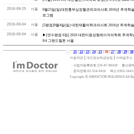
2016-09-25
서울
9월25일(일)대한흉부심장혈관외과의사회 2016년 추계학
로그램
2016-09-04
서울
[5평점]9월4일(일) 대한재활의학과의사회 2016년 추계학
2016-09-04
서울
▶[연수평점 6점] 2016 대한미용성형레이저의학회 추계
9/4 그랜드힐튼 서울
21
|
22
|
23
|
24
|
25
|
26
|
27
|
28
|
29
|
30
|
|
이용약관
개인정보취급방침
이메일주소 
ㆍ사업자등록번호:220-87-80439 ㆍ통신판
ㆍ문의전화:02-554-9416 ㆍ팩스:0303-34
Copyright ⓒ IMDOCTOR HOLDINGS All Rig