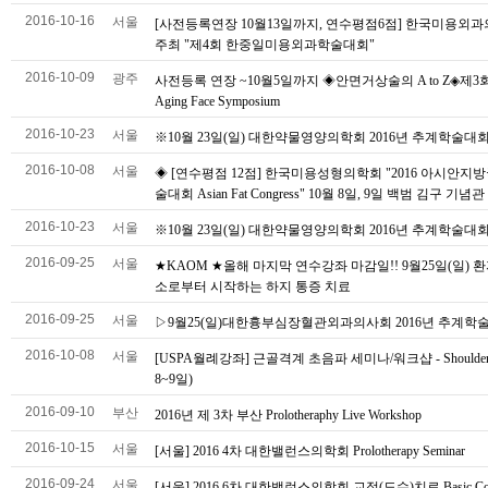
2016-10-16
서울
[사전등록연장 10월13일까지, 연수평점6점] 한국미용외
주최 "제4회 한중일미용외과학술대회"
2016-10-09
광주
사전등록 연장 ~10월5일까지 ◈안면거상술의 A to Z◈제3
Aging Face Symposium
2016-10-23
서울
※10월 23일(일) 대한약물영양의학회 2016년 추계학술대
2016-10-08
서울
◈ [연수평점 12점] 한국미용성형의학회 "2016 아시안지
술대회 Asian Fat Congress" 10월 8일, 9일 백범 김구 기념관
2016-10-23
서울
※10월 23일(일) 대한약물영양의학회 2016년 추계학술대
2016-09-25
서울
★KAOM ★올해 마지막 연수강좌 마감일!! 9월25일(일) 
소로부터 시작하는 하지 통증 치료
2016-09-25
서울
▷9월25(일)대한흉부심장혈관외과의사회 2016년 추계학
2016-10-08
서울
[USPA월례강좌] 근골격계 초음파 세미나/워크샵 - Shoulder
8~9일)
2016-09-10
부산
2016년 제 3차 부산 Prolotheraphy Live Workshop
2016-10-15
서울
[서울] 2016 4차 대한밸런스의학회 Prolotherapy Seminar
2016-09-24
서울
[서울] 2016 6차 대한밸런스의학회 교정(도수)치료 Basic Cou